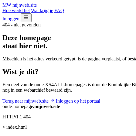
MW
mijnweb
.site
Hoe werkt het
Wat krijg je
FAQ
Inloggen
404 - niet gevonden
Deze homepage
staat hier niet.
Misschien is het adres verkeerd getypt, is de pagina verplaatst, of be
Wist je dit?
Een deel van de oude XS4ALL-homepages is door de Koninklijke Bib
nog in een webarchief bewaard zijn.
Terug naar mijnweb.site
Inloggen op het portaal
oude-homepage
.mijnweb.site
HTTP/1.1 404
> index.html